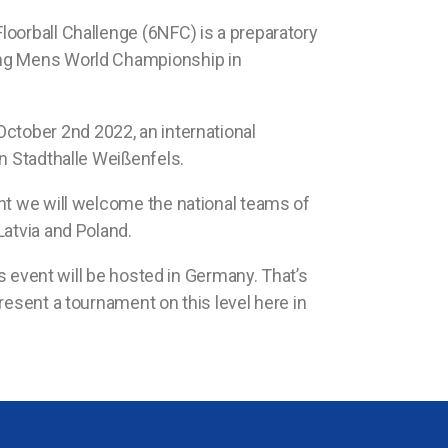
oorball Challenge (6NFC) is a preparatory
ng Mens World Championship in
 October
2nd
2022, an international
in Stadthalle Weißenfels.
nt we will welcome the national teams of
Latvia and Poland.
his event will be hosted in Germany. That’s
resent a tournament on this level here in