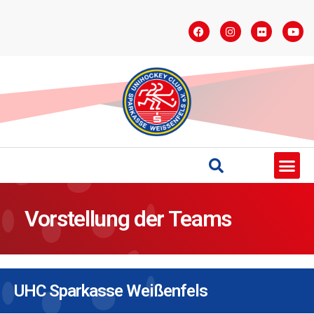
STARTSEITE
SAISONÜBERSICHT
AKTUELLES
VEREIN
BUNDESLIGA
TEAMS
SPONSOREN
Vorstellung der Teams
UHC Sparkasse Weißenfels