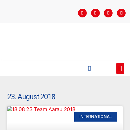
STARTSEITE
SAISONÜBERSICHT
AKTUELLES
VEREIN
BUNDESLIGA
TEAMS
SPONSOREN
23. August 2018
INTERNATIONAL