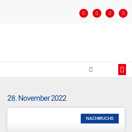
STARTSEITE
SAISONÜBERSICHT
AKTUELLES
VEREIN
BUNDESLIGA
TEAMS
SPONSOREN
28. November 2022
NACHWUCHS