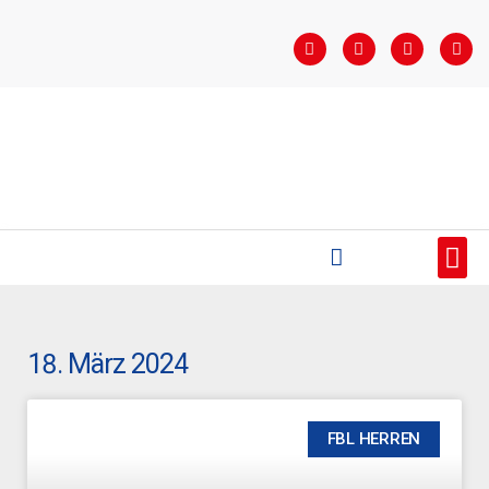
STARTSEITE
SAISONÜBERSICHT
AKTUELLES
VEREIN
BUNDESLIGA
TEAMS
SPONSOREN
18. März 2024
FBL HERREN