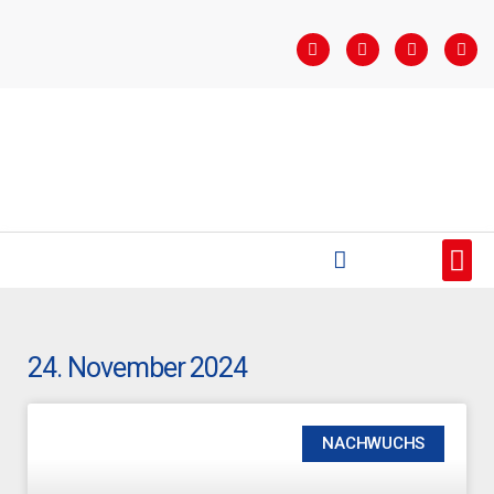
STARTSEITE
SAISONÜBERSICHT
AKTUELLES
VEREIN
BUNDESLIGA
TEAMS
SPONSOREN
24. November 2024
NACHWUCHS