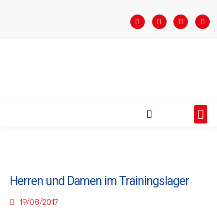
STARTSEITE
SAISONÜBERSICHT
AKTUELLES
VEREIN
BUNDESLIGA
TEAMS
SPONSOREN
Herren und Damen im Trainingslager
19/08/2017