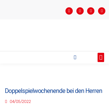
STARTSEITE
SAISONÜBERSICHT
AKTUELLES
VEREIN
BUNDESLIGA
TEAMS
SPONSOREN
Doppelspielwochenende bei den Herren
04/05/2022