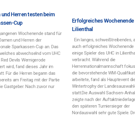
und Herren testen beim
Erfolgreiches Wochenende 
assen-Cup
Lilienthal
gangenen Wochenende stand für
Ein langes, schweißtreibendes, 
Damen und Herren der
auch erfolgreiches Wochenende
tionale Sparkassen-Cup an. Das
einige Spieler des UHC in Lilientha
, welches abwechselnd vom UHC
verbracht. Während die
 Red Devils Wernigerode
Herrennationalmannschaft fokuss
ert wird, fand dieses Jahr im
die bevorstehende WM-Qualifikat
tt. Für die Herren begann das
arbeitete, fand als Hauptevent di
bereits am Freitag mit der Partie
Wintertrophy der Landesauswahl
ie Gastgeber. Nach zuvor nur
statt.Die Auswahl Sachsen-Anhal
zeigte nach der Auftaktniederlag
den späteren Turniersieger der
Nordauswahl sehr gute Spiele. Dr