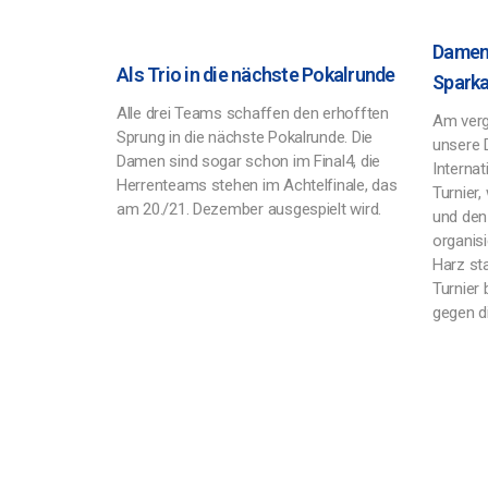
Damen 
Als Trio in die nächste Pokalrunde
Spark
Alle drei Teams schaffen den erhofften
Am ver
Sprung in die nächste Pokalrunde. Die
unsere 
Damen sind sogar schon im Final4, die
Interna
Herrenteams stehen im Achtelfinale, das
Turnier
am 20./21. Dezember ausgespielt wird.
und den
organisi
Harz sta
Turnier 
gegen d