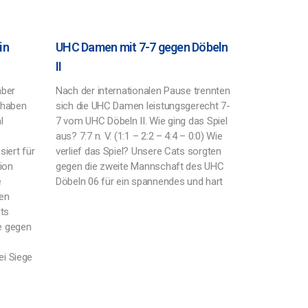
in
UHC Damen mit 7-7 gegen Döbeln
II
aber
Nach der internationalen Pause trennten
 haben
sich die UHC Damen leistungsgerecht 7-
l
7 vom UHC Döbeln II. Wie ging das Spiel
aus? 7:7 n. V. (1:1 – 2:2 – 4:4 – 0:0) Wie
iert für
verlief das Spiel? Unsere Cats sorgten
ion
gegen die zweite Mannschaft des UHC
e
Döbeln 06 für ein spannendes und hart
en
ts
e gegen
ei Siege