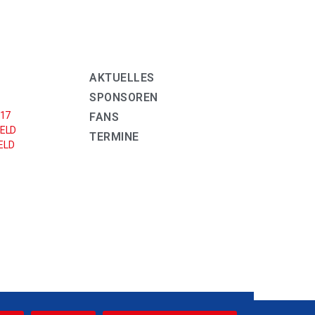
AKTUELLES
SPONSOREN
U17
FANS
ELD
TERMINE
LD
2021 © UHC SPARKASSE WEISSENFELS E.V