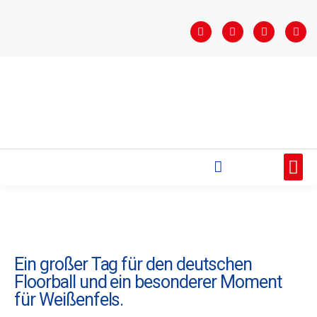
STARTSEITE
SAISONÜBERSICHT
AKTUELLES
VEREIN
BUNDESLIGA
TEAMS
SPONSOREN
Ein großer Tag für den deutschen
Floorball und ein besonderer Moment
für Weißenfels.