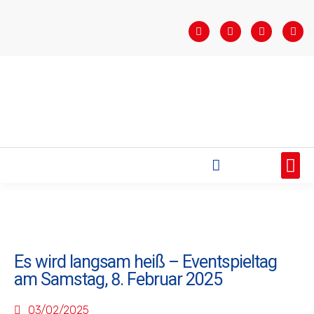
STARTSEITE
SAISONÜBERSICHT
AKTUELLES
VEREIN
BUNDESLIGA
TEAMS
SPONSOREN
Es wird langsam heiß – Eventspieltag
am Samstag, 8. Februar 2025
03/02/2025