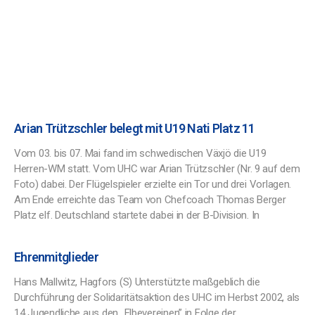
Arian Trützschler belegt mit U19 Nati Platz 11
Vom 03. bis 07. Mai fand im schwedischen Växjö die U19
Herren-WM statt. Vom UHC war Arian Trützschler (Nr. 9 auf dem
Foto) dabei. Der Flügelspieler erzielte ein Tor und drei Vorlagen.
Am Ende erreichte das Team von Chefcoach Thomas Berger
Platz elf. Deutschland startete dabei in der B-Division. In
Ehrenmitglieder
Hans Mallwitz, Hagfors (S) Unterstützte maßgeblich die
Durchführung der Solidaritätsaktion des UHC im Herbst 2002, als
14 Jugendliche aus den „Elbevereinen” in Folge der