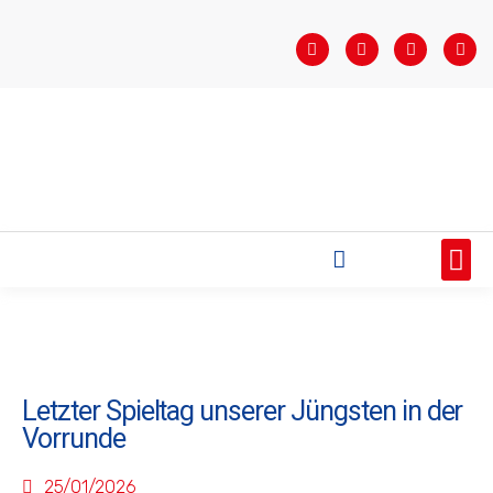
STARTSEITE
SAISONÜBERSICHT
AKTUELLES
VEREIN
BUNDESLIGA
TEAMS
SPONSOREN
Letzter Spieltag unserer Jüngsten in der
Vorrunde
25/01/2026