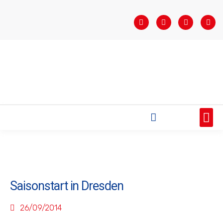
STARTSEITE
SAISONÜBERSICHT
AKTUELLES
VEREIN
BUNDESLIGA
TEAMS
SPONSOREN
Saisonstart in Dresden
26/09/2014