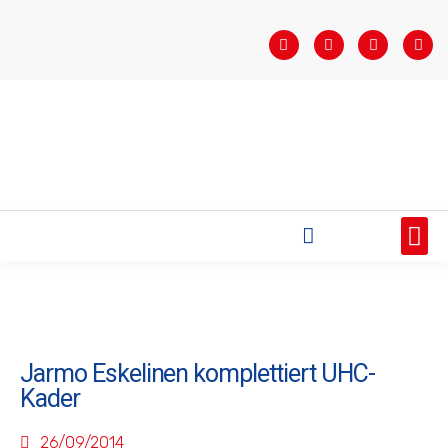
STARTSEITE
SAISONÜBERSICHT
AKTUELLES
VEREIN
BUNDESLIGA
TEAMS
SPONSOREN
Jarmo Eskelinen komplettiert UHC-
Kader
26/09/2014