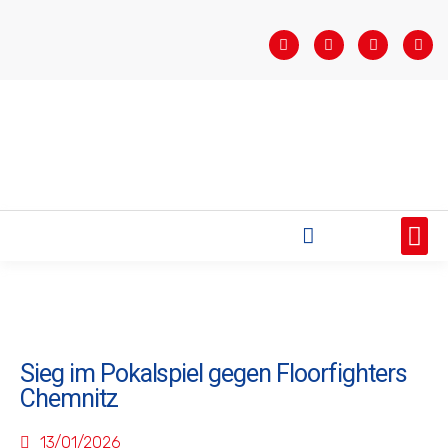
STARTSEITE
SAISONÜBERSICHT
AKTUELLES
VEREIN
BUNDESLIGA
TEAMS
SPONSOREN
Sieg im Pokalspiel gegen Floorfighters
Chemnitz
13/01/2026