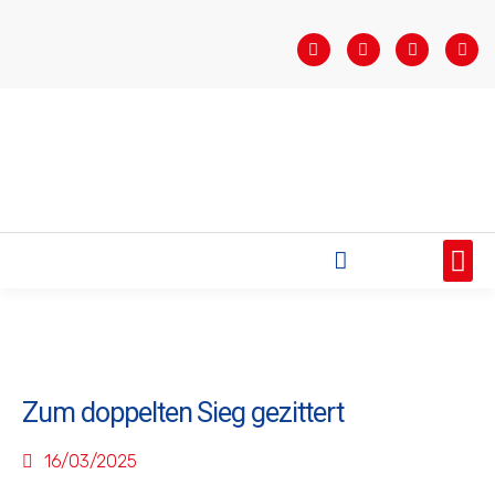
STARTSEITE
SAISONÜBERSICHT
AKTUELLES
VEREIN
BUNDESLIGA
TEAMS
SPONSOREN
Zum doppelten Sieg gezittert
16/03/2025