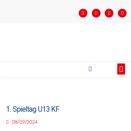
STARTSEITE
SAISONÜBERSICHT
AKTUELLES
VEREIN
BUNDESLIGA
TEAMS
SPONSOREN
1. Spieltag U13 KF
08/09/2024