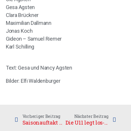
Gesa Agsten
Clara Brückner
Maximilian Dallmann
Jonas Koch
Gideon – Samuel Riemer
Karl Schilling
Text: Gesa und Nancy Agsten
Bilder: Elfi Waldenburger
Vorheriger Beitrag
Nächster Beitrag
Saisonauftakt U15 KF in Halle
Die U11 legt los- Saisonstart der Junioren Kleinfeld Regionalliga Ost Staffel 2