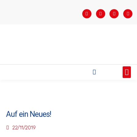
STARTSEITE
SAISONÜBERSICHT
AKTUELLES
VEREIN
BUNDESLIGA
TEAMS
SPONSOREN
Auf ein Neues!
22/11/2019