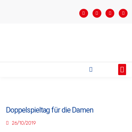
STARTSEITE
SAISONÜBERSICHT
AKTUELLES
VEREIN
BUNDESLIGA
TEAMS
SPONSOREN
Doppelspieltag für die Damen
26/10/2019