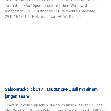
Berlin. In etwas mehr als fünf Wochen wird das Naumanen-
Team dann zwölf Spiele absolviert haben. Wann wird
angepfiffen? TVEH Bremen vs. UHC Weißenfels Samstag,
29.10.16 18 Uhr, TH Berckstraße UHC Weißenfels
Saisonrückblick U17 – Bis zur DM-Quali mit einem
jungen Team
Hinweis: Text im englischen Original im Anschluss. Die U17 des
UHC Sparkasse Weissenfels hat eine gute Saison in der SBK Ost