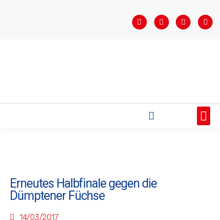
STARTSEITE
SAISONÜBERSICHT
AKTUELLES
VEREIN
BUNDESLIGA
TEAMS
SPONSOREN
Erneutes Halbfinale gegen die
Dümptener Füchse
14/03/2017