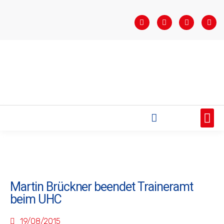
STARTSEITE
SAISONÜBERSICHT
AKTUELLES
VEREIN
BUNDESLIGA
TEAMS
SPONSOREN
Martin Brückner beendet Traineramt
beim UHC
19/08/2015