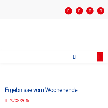
STARTSEITE
SAISONÜBERSICHT
AKTUELLES
VEREIN
BUNDESLIGA
TEAMS
SPONSOREN
Ergebnisse vom Wochenende
19/08/2015