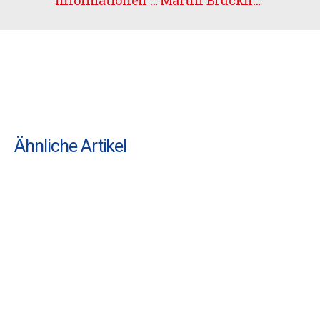
Informationen rund um die Play-offs
Martin Brückner beendet Traineramt beim UHC
Ähnliche Artikel