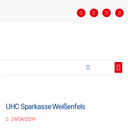
STARTSEITE
SAISONÜBERSICHT
AKTUELLES
VEREIN
BUNDESLIGA
TEAMS
SPONSOREN
UHC Sparkasse Weißenfels
29/04/2019