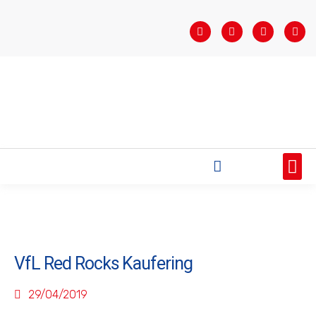
STARTSEITE
SAISONÜBERSICHT
AKTUELLES
VEREIN
BUNDESLIGA
TEAMS
SPONSOREN
VfL Red Rocks Kaufering
29/04/2019