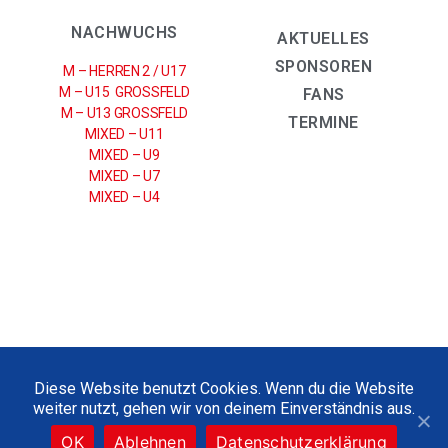
NACHWUCHS
AKTUELLES
SPONSOREN
M – HERREN 2 / U17
M – U15 GROSSFELD
FANS
M – U13 GROSSFELD
TERMINE
MIXED – U11
MIXED – U9
MIXED – U7
MIXED – U4
IMPRESSUM
|
DATENSCHUTZERKLÄRUNG
Diese Website benutzt Cookies. Wenn du die Website
weiter nutzt, gehen wir von deinem Einverständnis aus.
2021 © UHC SPARKASSE WEISSENFELS E.V
OK
Ablehnen
Datenschutzerklärung