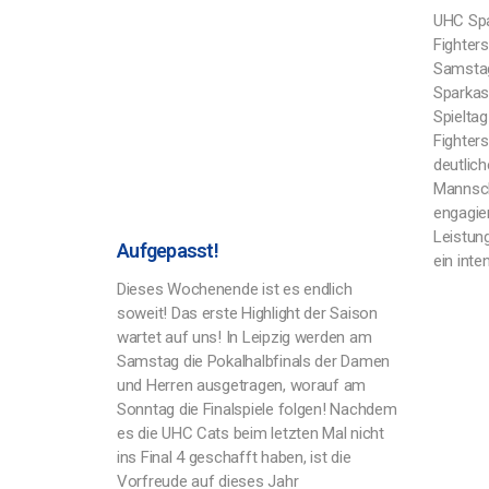
UHC Spa
Fighter
Samstag
Sparkas
Spieltag
Fighters
deutlic
Mannsch
engagie
Leistun
Aufgepasst!
ein inte
Dieses Wochenende ist es endlich
soweit! Das erste Highlight der Saison
wartet auf uns! In Leipzig werden am
Samstag die Pokalhalbfinals der Damen
und Herren ausgetragen, worauf am
Sonntag die Finalspiele folgen! Nachdem
es die UHC Cats beim letzten Mal nicht
ins Final 4 geschafft haben, ist die
Vorfreude auf dieses Jahr