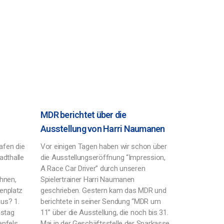
MDR berichtet über die
Ausstellung von Harri Naumanen
fen die
Vor einigen Tagen haben wir schon über
adthalle
die Ausstellungseröffnung “Impression,
A Race Car Driver” durch unseren
ihnen,
Spielertrainer Harri Naumanen
lenplatz
geschrieben. Gestern kam das MDR und
us? 1.
berichtete in seiner Sendung “MDR um
mstag
11” über die Ausstellung, die noch bis 31.
enfels
Mai in der Geschäftsstelle der Sparkasse