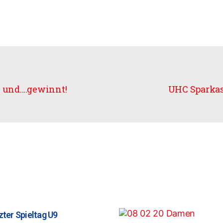
 – und….gewinnt!
UHC Sparkass
zter Spieltag U9