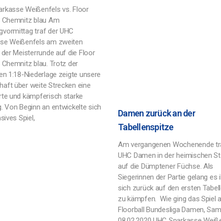
rkasse Weißenfels vs. Floor
s Chemnitz blau Am
vormittag traf der UHC
se Weißenfels am zweiten
 der Meisterrunde auf die Floor
 Chemnitz blau. Trotz der
hen 1:18-Niederlage zeigte unsere
aft über weite Strecken eine
rte und kämpferisch starke
g. Von Beginn an entwickelte sich
Damen zurück an der
nsives Spiel,
Tabellenspitze
Am vergangenen Wochenende tra
UHC Damen in der heimischen St
auf die Dümptener Füchse. Als
Siegerinnen der Partie gelang es 
sich zurück auf den ersten Tabel
zu kämpfen. Wie ging das Spiel a
Floorball Bundesliga Damen, Sa
08.02.2020 UHC Sparkasse Weiß