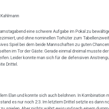
Samstagabend eine schwere Aufgabe im Pokal zu bewältige
dezimiert, und ohne nominellen Torhüter zum Tabellenzwei
sives Spiel bei dem beide Mannschaften zu guten Chancen
selten im Tor der Gäste: Gerade einmal dreimal musste de
reifen. Leider konnte man sich für die defensiven Anstren
e Drittel.
vollem Elan und konnte sich auch belohnen. In Kombination 
stand es nur noch 2:3. Im letztem Drittel setzte es dann no
 zu spielen. Aber nichts währt ewig und nach einem dumm