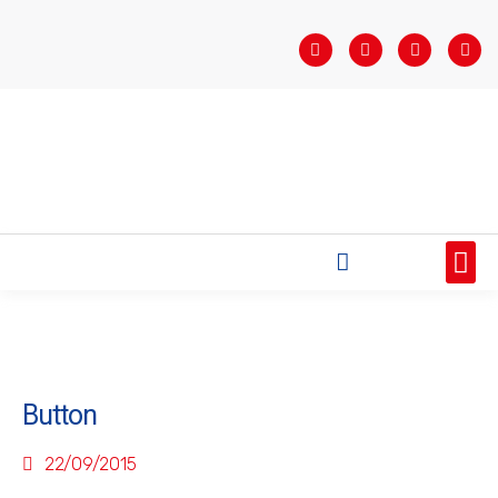
STARTSEITE
SAISONÜBERSICHT
AKTUELLES
VEREIN
BUNDESLIGA
TEAMS
SPONSOREN
Button
22/09/2015