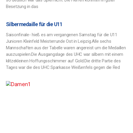
so deutlich war das Spiel nicht. Die Herren konnten in guter
Besetzung in das
Silbermedaille für die U11
Saisonfinale- hieß es am vergangenen Samstag für die U11
Junioren Kleinfeld Meisterrunde Ost in Leipzig.Alle sechs
Mannschaften aus der Tabelle waren angereist um die Medaillen
auszuspielen.Die Ausgangslage des UHC war silbern mit einem
klitzekleinen Hoffungsschimmer auf Gold.Die dritte Partie des
Tages war die des UHC Sparkasse Weißenfels gegen die Red