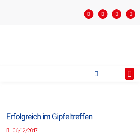
STARTSEITE
SAISONÜBERSICHT
AKTUELLES
VEREIN
BUNDESLIGA
TEAMS
SPONSOREN
Erfolgreich im Gipfeltreffen
06/12/2017