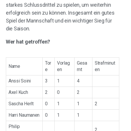
starkes Schlussdrittel zu spielen, um weiterhin
erfolgreich sein zu können. Insgesamt ein gutes
Spiel der Mannschaft und ein wichtiger Sieg für
die Saison.
Wer hat getroffen?
Tor
Vorlag
Gesa
Strafminut
Name
e
en
mt
en
Anssi Soini
3
1
4
Axel Kuch
2
0
2
Sascha Herlt
0
1
1
2
Harri Naumanen
0
1
1
Philip
2