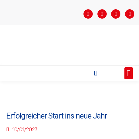
STARTSEITE
SAISONÜBERSICHT
AKTUELLES
VEREIN
BUNDESLIGA
TEAMS
SPONSOREN
Erfolgreicher Start ins neue Jahr
10/01/2023