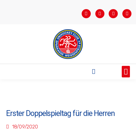
STARTSEITE
SAISONÜBERSICHT
AKTUELLES
VEREIN
BUNDESLIGA
TEAMS
SPONSOREN
Erster Doppelspieltag für die Herren
18/09/2020