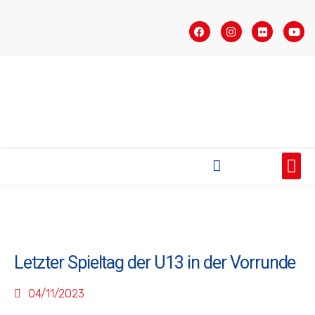
STARTSEITE
SAISONÜBERSICHT
AKTUELLES
VEREIN
BUNDESLIGA
TEAMS
SPONSOREN
Letzter Spieltag der U13 in der Vorrunde
04/11/2023