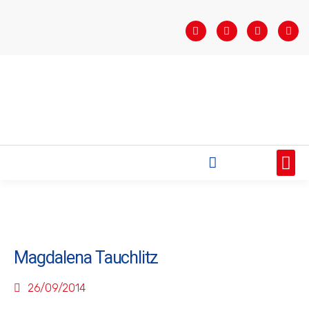
STARTSEITE
SAISONÜBERSICHT
AKTUELLES
VEREIN
BUNDESLIGA
TEAMS
SPONSOREN
Magdalena Tauchlitz
26/09/2014