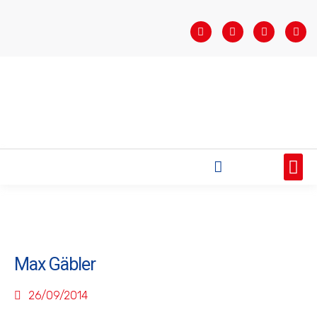
STARTSEITE
SAISONÜBERSICHT
AKTUELLES
VEREIN
BUNDESLIGA
TEAMS
SPONSOREN
Max Gäbler
26/09/2014