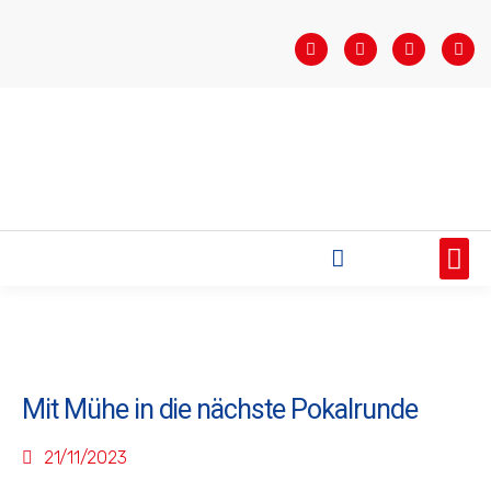
STARTSEITE
SAISONÜBERSICHT
AKTUELLES
VEREIN
BUNDESLIGA
TEAMS
SPONSOREN
Mit Mühe in die nächste Pokalrunde
21/11/2023