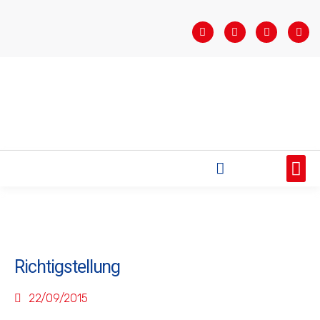
STARTSEITE
SAISONÜBERSICHT
AKTUELLES
VEREIN
BUNDESLIGA
TEAMS
SPONSOREN
Richtigstellung
22/09/2015