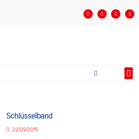
STARTSEITE
SAISONÜBERSICHT
AKTUELLES
VEREIN
BUNDESLIGA
TEAMS
SPONSOREN
Schlüsselband
22/09/2015