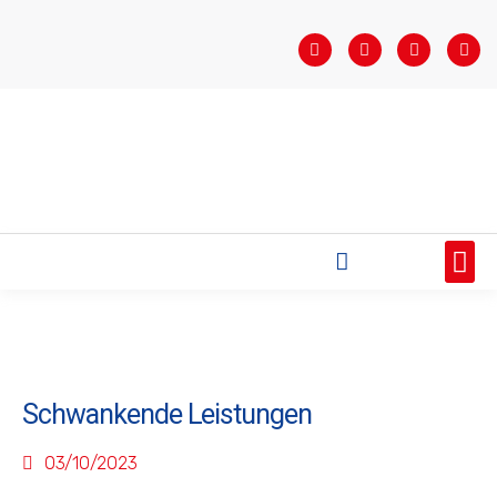
STARTSEITE
SAISONÜBERSICHT
AKTUELLES
VEREIN
BUNDESLIGA
TEAMS
SPONSOREN
Schwankende Leistungen
03/10/2023