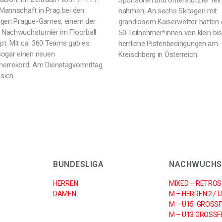
Sponsoren und Unterstützter teil
 Mannschaft in Prag bei den
nahmen. An sechs Skitagen mit
rigen Prague-Games, einem der
grandiosem Kaiserwetter hatten 
 Nachwuchsturnier im Floorball
50 Teilnehmer*innen von klein bi
pt. Mit ca. 360 Teams gab es
herrliche Pistenbedingungen am
 sogar einen neuen
Kreischberg in Österreich.
merrekord. Am Dienstagvormittag
sich
BUNDESLIGA
NACHWUCHS
HERREN
MIXED – RETROS
DAMEN
M – HERREN 2 / 
M – U15 GROSSF
M – U13 GROSSFE