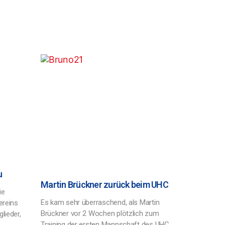
u
Martin Brückner zurück beim UHC
ie
Es kam sehr überraschend, als Martin
Vereins
Brückner vor 2 Wochen plötzlich zum
lieder,
Training der ersten Mannschaft des UHC