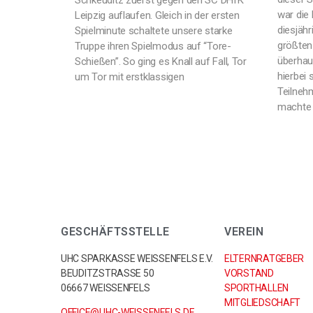
Schkeuditz zuerst gegen den SC DHfK
war die
Leipzig auflaufen. Gleich in der ersten
diesjäh
Spielminute schaltete unsere starke
größten
Truppe ihren Spielmodus auf “Tore-
überhau
Schießen”. So ging es Knall auf Fall, Tor
hierbei
um Tor mit erstklassigen
Teilneh
machte 
GESCHÄFTSSTELLE
VEREIN
UHC SPARKASSE WEISSENFELS E.V.
ELTERNRATGEBER
BEUDITZSTRASSE 50
VORSTAND
06667 WEISSENFELS
SPORTHALLEN
MITGLIEDSCHAFT
OFFICE@UHC-WEISSENFELS.DE