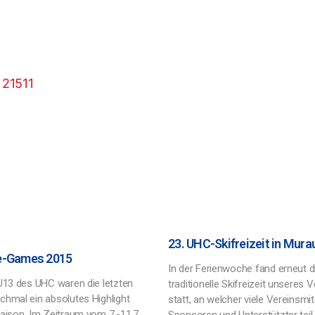
23. UHC-Skifreizeit in Mura
e-Games 2015
In der Ferienwoche fand erneut d
 U13 des UHC waren die letzten
traditionelle Skifreizeit unseres 
chmal ein absolutes Highlight
statt, an welcher viele Vereinsmitg
Saison. Im Zeitraum vom 7.-11.7.