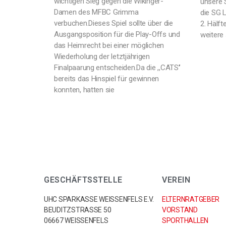
wichtigen Sieg gegen die Wikinger-
unsere 
Damen des MFBC Grimma
die SG L
verbuchen.Dieses Spiel sollte über die
2. Hälf
Ausgangsposition für die Play-Offs und
weitere
das Heimrecht bei einer möglichen
Wiederholung der letztjährigen
Finalpaarung entscheiden.Da die ,,CATS’’
bereits das Hinspiel für gewinnen
konnten, hatten sie
GESCHÄFTSSTELLE
VEREIN
UHC SPARKASSE WEISSENFELS E.V.
ELTERNRATGEBER
BEUDITZSTRASSE 50
VORSTAND
06667 WEISSENFELS
SPORTHALLEN