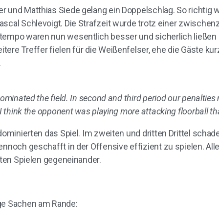
r und Matthias Siede gelang ein Doppelschlag. So richtig 
scal Schlevoigt. Die Strafzeit wurde trotz einer zwischenz
ltempo waren nun wesentlich besser und sicherlich ließen
ere Treffer fielen für die Weißenfelser, ehe die Gäste kur
.
ominated the field. In second and third period our penalties 
 I think the opponent was playing more attacking floorball t
dominierten das Spiel. Im zweiten und dritten Drittel schad
ennoch geschafft in der Offensive effizient zu spielen. All
rsten Spielen gegeneinander.
ige Sachen am Rande: