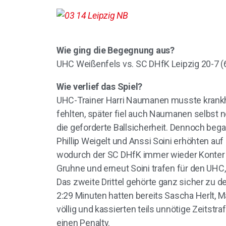
Wie ging die Begegnung aus?
UHC Weißenfels vs. SC DHfK Leipzig 20-7 (6-
Wie verlief das Spiel?
UHC-Trainer Harri Naumanen musste krankh
fehlten, später fiel auch Naumanen selbst 
die geforderte Ballsicherheit. Dennoch bega
Phillip Weigelt und Anssi Soini erhöhten auf
wodurch der SC DHfK immer wieder Konter s
Gruhne und erneut Soini trafen für den UH
Das zweite Drittel gehörte ganz sicher zu 
2:29 Minuten hatten bereits Sascha Herlt, M
völlig und kassierten teils unnötige Zeitst
einen Penalty.