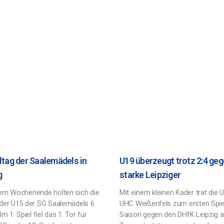
eltag der Saalemädels in
U19 überzeugt trotz 2:4 ge
g
starke Leipziger
em Wochenende holten sich die
Mit einem kleinen Kader trat die 
der U15 der SG Saalemädels 6
UHC Weißenfels zum ersten Spie
Im 1. Spiel fiel das 1. Tor für
Saison gegen den DHfK Leipzig a