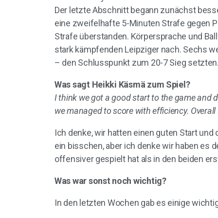
Der letzte Abschnitt begann zunächst besse
eine zweifelhafte 5-Minuten Strafe gegen Pa
Strafe überstanden. Körpersprache und Bal
stark kämpfenden Leipziger nach. Sechs weit
– den Schlusspunkt zum 20-7 Sieg setzten
Was sagt Heikki Käsmä zum Spiel?
I think we got a good start to the game and d
we managed to score with efficiency. Overall
Ich denke, wir hatten einen guten Start und 
ein bisschen, aber ich denke wir haben es d
offensiver gespielt hat als in den beiden e
Was war sonst noch wichtig?
In den letzten Wochen gab es einige wicht