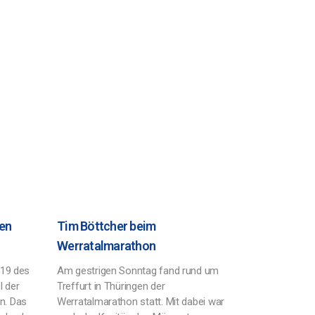
gen
Tim Böttcher beim
Werratalmarathon
U19 des
Am gestrigen Sonntag fand rund um
l der
Treffurt in Thüringen der
n. Das
Werratalmarathon statt. Mit dabei war