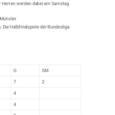
s der Herren werden dabei am Samstag
s Münster
. Die Halbfinalspiele der Bundesliga
G
SM
7
2
4
4