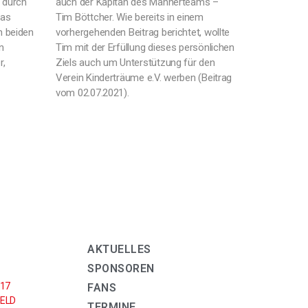
 durch
auch der Kapitän des Männerteams –
Das
Tim Böttcher. Wie bereits in einem
n beiden
vorhergehenden Beitrag berichtet, wollte
n
Tim mit der Erfüllung dieses persönlichen
r,
Ziels auch um Unterstützung für den
Verein Kinderträume e.V. werben (Beitrag
vom 02.07.2021).
AKTUELLES
SPONSOREN
U17
FANS
ELD
TERMINE