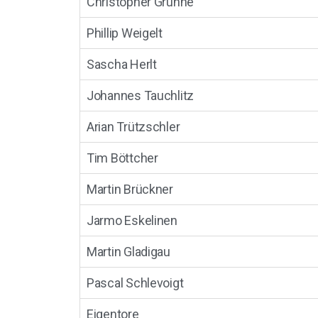
Christopher Gruhne
Phillip Weigelt
Sascha Herlt
Johannes Tauchlitz
Arian Trützschler
Tim Böttcher
Martin Brückner
Jarmo Eskelinen
Martin Gladigau
Pascal Schlevoigt
Eigentore