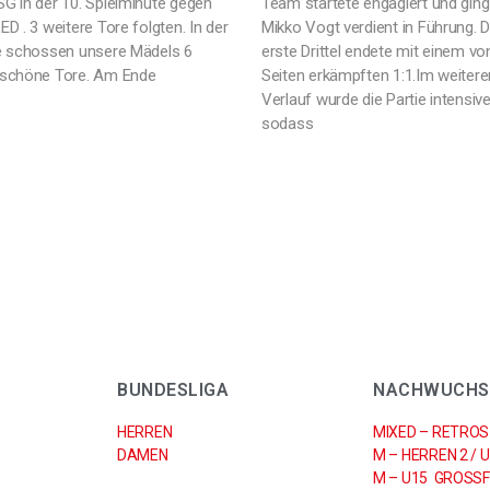
SG in der 10. Spielminute gegen
Team startete engagiert und ging
ED . 3 weitere Tore folgten. In der
Mikko Vogt verdient in Führung. 
te schossen unsere Mädels 6
erste Drittel endete mit einem vo
 schöne Tore. Am Ende
Seiten erkämpften 1:1.Im weitere
Verlauf wurde die Partie intensive
sodass
BUNDESLIGA
NACHWUCHS
HERREN
MIXED – RETROS
DAMEN
M – HERREN 2 / 
M – U15 GROSSF