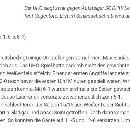
Der UHC siegt zwar gegen Aufsteiger SC DHfK Leipz
fünf Gegentore. Erst im Schlussabschnitt wird da
1, 6-5, 8-1)
eitsbedingt einige Umstellungen vornehmen. Max Blanke,
noch aus. Das UHC-Spiel hatte dadurch nicht den gewohnten
nn Weißenfels effektiv. Einer der ersten Angriffe landete z
 3-0 noch bevor die ersten fünf Minuten gespielt waren. Wirk
etzen konnte. Mit 6-1 wurden erstmals die Seiten gewech
C, Juuso Laamanen verkürzte zwischenzeitlich zum 5-1.
den schlechteren der Saison 15/16 aus Weißenfelser Sicht.
artin Gladigau und Anssi Soini getroffen. Doch dann vernac
rafen. So konnten die Gäste auf 11-5 und 12-6 verkürzen. U