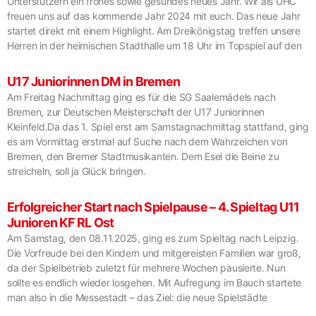
Unterstützern ein frohes sowie gesundes neues Jahr. Wir als UHC
freuen uns auf das kommende Jahr 2024 mit euch. Das neue Jahr
startet direkt mit einem Highlight. Am Dreikönigstag treffen unsere
Herren in der heimischen Stadthalle um 18 Uhr im Topspiel auf den
U17 Juniorinnen DM in Bremen
Am Freitag Nachmittag ging es für die SG Saalemädels nach
Bremen, zur Deutschen Meisterschaft der U17 Juniorinnen
Kleinfeld.Da das 1. Spiel erst am Samstagnachmittag stattfand, ging
es am Vormittag erstmal auf Suche nach dem Wahrzeichen von
Bremen, den Bremer Stadtmusikanten. Dem Esel die Beine zu
streicheln, soll ja Glück bringen.
Erfolgreicher Start nach Spielpause – 4. Spieltag U11
Junioren KF RL Ost
Am Samstag, den 08.11.2025, ging es zum Spieltag nach Leipzig.
Die Vorfreude bei den Kindern und mitgereisten Familien war groß,
da der Spielbetrieb zuletzt für mehrere Wochen pausierte. Nun
sollte es endlich wieder losgehen. Mit Aufregung im Bauch startete
man also in die Messestadt – das Ziel: die neue Spielstädte