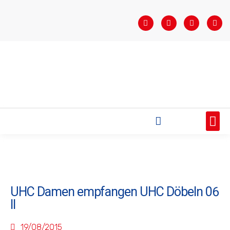
STARTSEITE
SAISONÜBERSICHT
AKTUELLES
VEREIN
BUNDESLIGA
TEAMS
SPONSOREN
UHC Damen empfangen UHC Döbeln 06
II
19/08/2015