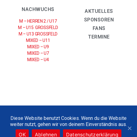
NACHWUCHS
AKTUELLES
SPONSOREN
M – HERREN 2 / U17
M – U15 GROSSFELD
FANS
M – U13 GROSSFELD
TERMINE
MIXED – U11
MIXED – U9
MIXED – U7
MIXED – U4
IMPRESSUM
|
DATENSCHUTZERKLÄRUNG
Diese Website benutzt Cookies. Wenn du die Website
weiter nutzt, gehen wir von deinem Einverständnis aus.
2021 © UHC SPARKASSE WEISSENFELS E.V
OK
Ablehnen
Datenschutzerklärung