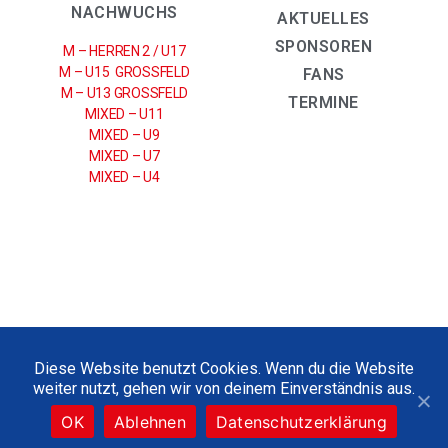
NACHWUCHS
AKTUELLES
SPONSOREN
M – HERREN 2 / U17
M – U15 GROSSFELD
FANS
M – U13 GROSSFELD
TERMINE
MIXED – U11
MIXED – U9
MIXED – U7
MIXED – U4
IMPRESSUM
|
DATENSCHUTZERKLÄRUNG
Diese Website benutzt Cookies. Wenn du die Website
weiter nutzt, gehen wir von deinem Einverständnis aus.
2021 © UHC SPARKASSE WEISSENFELS E.V
OK
Ablehnen
Datenschutzerklärung