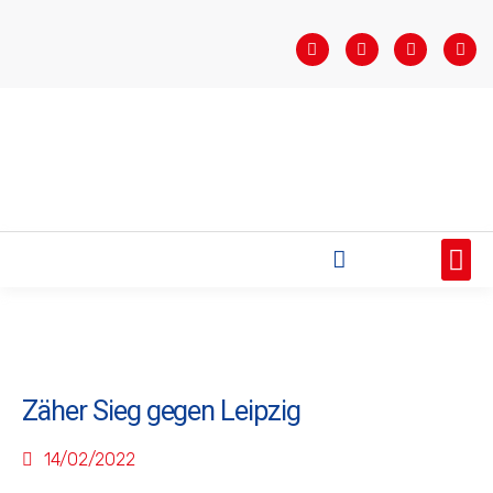
STARTSEITE
SAISONÜBERSICHT
AKTUELLES
VEREIN
BUNDESLIGA
TEAMS
SPONSOREN
Zäher Sieg gegen Leipzig
14/02/2022