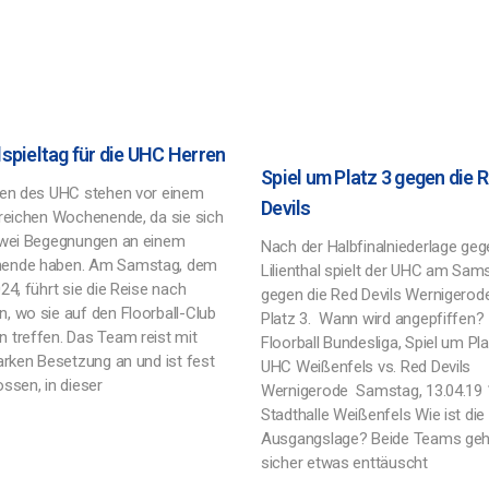
spieltag für die UHC Herren
Spiel um Platz 3 gegen die 
ren des UHC stehen vor einem
Devils
sreichen Wochenende, da sie sich
zwei Begegnungen an einem
Nach der Halbfinalniederlage geg
ende haben. Am Samstag, dem
Lilienthal spielt der UHC am Sam
24, führt sie die Reise nach
gegen die Red Devils Wernigero
, wo sie auf den Floorball-Club
Platz 3. Wann wird angepfiffen?
 treffen. Das Team reist mit
Floorball Bundesliga, Spiel um Pla
arken Besetzung an und ist fest
UHC Weißenfels vs. Red Devils
ssen, in dieser
Wernigerode Samstag, 13.04.19 1
Stadthalle Weißenfels Wie ist die
Ausgangslage? Beide Teams ge
sicher etwas enttäuscht