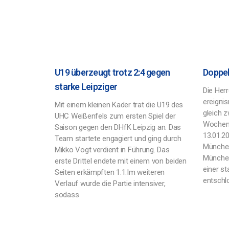
U19 überzeugt trotz 2:4 gegen
Doppel
starke Leipziger
Die Her
ereigni
Mit einem kleinen Kader trat die U19 des
gleich 
UHC Weißenfels zum ersten Spiel der
Wochen
Saison gegen den DHfK Leipzig an. Das
13.01.20
Team startete engagiert und ging durch
München
Mikko Vogt verdient in Führung. Das
München
erste Drittel endete mit einem von beiden
einer st
Seiten erkämpften 1:1.Im weiteren
entschlo
Verlauf wurde die Partie intensiver,
sodass