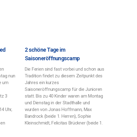
Red
2 schöne Tage im
Saisoneröffnungscamp
en
Die Ferien sind fast vorbei und schon aus
stag nun
Tradition findet zu diesem Zeitpunkt des
de um
Jahres ein kurzes
Saisoneröffnungscamp für die Junioren
tz 3
statt. Bis zu 40 Kinder waren am Montag
und Dienstag in der Stadthalle und
4 Uhr,
wurden von Jonas Hoffmann, Max
Bandrock (beide 1. Herren), Sophie
hen
Kleinschmidt, Felicitas Brückner (beide 1.