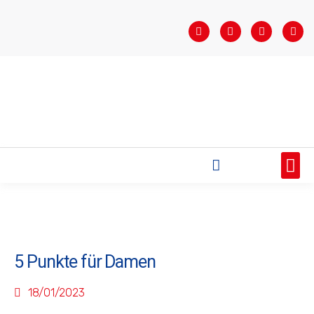
STARTSEITE
SAISONÜBERSICHT
AKTUELLES
VEREIN
BUNDESLIGA
TEAMS
SPONSOREN
5 Punkte für Damen
18/01/2023