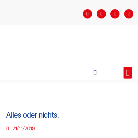
STARTSEITE
SAISONÜBERSICHT
AKTUELLES
VEREIN
BUNDESLIGA
TEAMS
SPONSOREN
Alles oder nichts.
21/11/2018