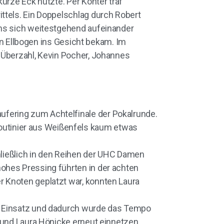
urze Eck nutzte. Per Konter traf
ttels. Ein Doppelschlag durch Robert
ams sich weitestgehend aufeinander
nen Ellbogen ins Gesicht bekam. Im
 Überzahl, Kevin Pocher, Johannes
fering zum Achtelfinale der Pokalrunde.
utinier aus Weißenfels kaum etwas
chließlich in den Reihen der UHC Damen
ohes Pressing führten in der achten
 Knoten geplatzt war, konnten Laura
um Einsatz und dadurch wurde das Tempo
n und Laura Hönicke erneut einnetzen