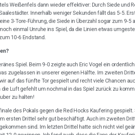
tels Weißenfels dann wieder effektiver: Durch Siede und R
Saalestädter. Innerhalb weniger Sekunden fällt das 5-5. Ers
ine 3-Tore-Führung, die Siede in Überzahl sogar zum 9-5 
el noch einmal Unruhe ins Spiel, da die Linien etwas umges
r zum 10-6 Endstand.
len?
nes Spiel. Beim 9-0 zeigte auch Eric Vogel ein ordentliche
as zugelassen in unserer eigenen Hälfte. Im zweiten Dritte
ir auf das fünfte Tor gespielt und recht viele Chancen au
ch die Luft gefehlt um nochmal in das Spiel zurück zu kom
uber zu halten!
inale des Pokals gegen die Red Hocks Kaufering gespielt. 
m ersten Drittel sehr gut beschäftigt. Auch im zweiten Drit
gekommen sind. Im letzten Drittel hatte sich nicht viel g
it 12-0 gewinnen. Ich fand auch, dass die Fans der Kauferi