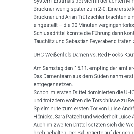
System. Erstmals bot sich in der achten Min
Brückner wenig später zum 2-0. Eine erste 
Brückner und Arian Trützschler brachten ei
eingestellt – die 20 Minuten vergingen torlo
Schlussdrittel konnte die Führung dann kon
Tauchlitz und Sebastian Feyerabend trafen z
UHC Weißenfels Damen vs. Red Hocks Kauf
Am Samstag den 15.11. empfing der amtiere
Das Damenteam aus dem Süden nahm erstma
entgegensetzen.
Schon im ersten Drittel dominierten die UHC
und trotzdem wollten die Torschüsse zu Beg
Spielminute zum ersten Tor von Luise Andrä
Hönicke, Sara Patzelt und wiederholt Luise 
Auch im zweiten Drittel setzten sich die 
hoch gehalten. Der Ball rotierte auf der g