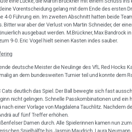
ute eine Lücke, die Martin Brückner mit einem Schuss ins k
kleine Vorentscheidung gelang mit dem Ende des ersten Dri
ne 4-0 Führung ein. Im zweiten Abschnitt hatten beide Te
s. Bitter war aber der Verlust von Martin Schneider, der ei
tinuierlich ausgebaut werden. M.Brückner, Max Bandrock in
um 9-0. Eric Vogel hielt seinen Kasten indes sauber.
ering
nde deutsche Meister die Neulinge des VfL Red Hocks Kau
lig an dem bundesweiten Turnier teil und konnte dem Ro
 Cats deutlich das Spiel. Der Ball bewegte sich fast auss
inn nicht gelingen. Schnelle Passkombinationen und ein h
 nach einer Vorlage von Magdalena Tauchlitz. Nachdem der
Andrä auf fünf Treffer erhöhen.
Weißenfelser Damen durch. Alle Spielerinnen kamen nun z
egnerischen Spielhälfte bis Jasmin Maudrich, Laura Neuman