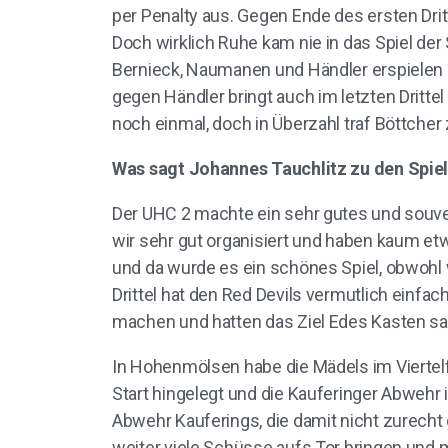
per Penalty aus. Gegen Ende des ersten Drit
Doch wirklich Ruhe kam nie in das Spiel der 
Bernieck, Naumanen und Händler erspielen e
gegen Händler bringt auch im letzten Dritt
noch einmal, doch in Überzahl traf Böttche
Was sagt Johannes Tauchlitz zu den Spie
Der UHC 2 machte ein sehr gutes und souverä
wir sehr gut organisiert und haben kaum etw
und da wurde es ein schönes Spiel, obwohl w
Drittel hat den Red Devils vermutlich einfa
machen und hatten das Ziel Edes Kasten sa
In Hohenmölsen habe die Mädels im Viertelf
Start hingelegt und die Kauferinger Abwehr i
Abwehr Kauferings, die damit nicht zurecht 
weiter viele Schüsse aufs Tor bringen und m