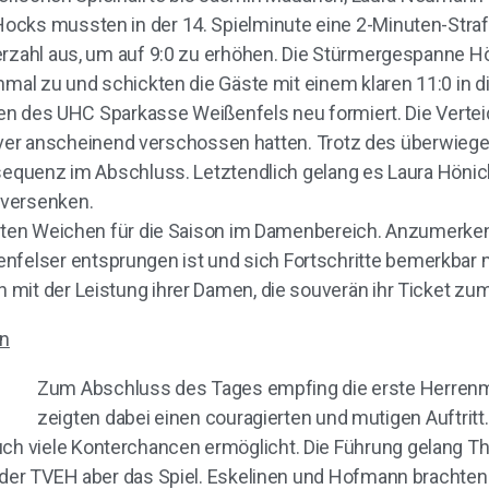
ocks mussten in der 14. Spielminute eine 2-Minuten-Str
erzahl aus, um auf 9:0 zu erhöhen. Die Stürmergespanne H
mal zu und schickten die Gäste mit einem klaren 11:0 in die
iten des UHC Sparkasse Weißenfels neu formiert. Die Vertei
lpulver anscheinend verschossen hatten. Trotz des überwieg
nsequenz im Abschluss. Letztendlich gelang es Laura Hönic
 versenken.
rsten Weichen für die Saison im Damenbereich. Anzumerken
elser entsprungen ist und sich Fortschritte bemerkbar 
it der Leistung ihrer Damen, die souverän ihr Ticket zum 
en
Zum Abschluss des Tages empfing die erste Herren
zeigten dabei einen couragierten und mutigen Auftritt.
h viele Konterchancen ermöglicht. Die Führung gelang 
 der TVEH aber das Spiel. Eskelinen und Hofmann brachten