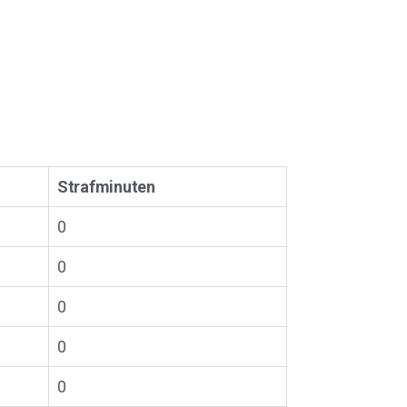
Strafminuten
0
0
0
0
0