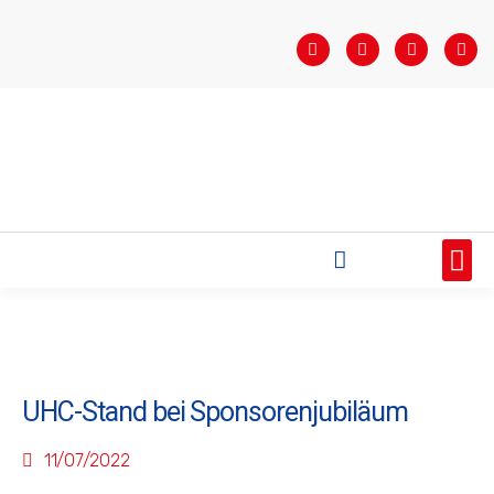
STARTSEITE
SAISONÜBERSICHT
AKTUELLES
VEREIN
BUNDESLIGA
TEAMS
SPONSOREN
UHC-Stand bei Sponsorenjubiläum
11/07/2022