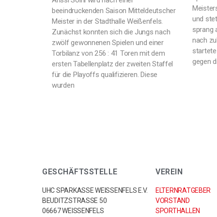
Anssi Soini wird nach einer
Meister
beeindruckenden Saison Mitteldeutscher
und stet
Meister in der Stadthalle Weißenfels.
sprang 
Zunächst konnten sich die Jungs nach
nach zu
zwölf gewonnenen Spielen und einer
startet
Torbilanz von 256 : 41 Toren mit dem
gegen d
ersten Tabellenplatz der zweiten Staffel
für die Playoffs qualifizieren. Diese
wurden
GESCHÄFTSSTELLE
VEREIN
UHC SPARKASSE WEISSENFELS E.V.
ELTERNRATGEBER
BEUDITZSTRASSE 50
VORSTAND
06667 WEISSENFELS
SPORTHALLEN