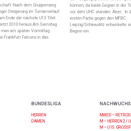
schaft. Nach dem Gruppensieg
können, da beide Gegner in der T
iger Steigerung im Turnierverlauf
vor dem UHC standen. Aber… In d
am Ende der nächste U13 Titel
ersten Partie gegen den MFBC
letzt 2010 heraus.Am Samstag
Leipzig/Schkeuditz entwickelte s
e man am späten Vormittag
Beginn ein
ie Frankfurt Falcons in das
BUNDESLIGA
NACHWUCHS
HERREN
MIXED – RETROS
DAMEN
M – HERREN 2 / 
M – U15 GROSSF