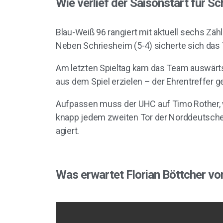
Wie verlief der Saisonstart für S
Blau-Weiß 96 rangiert mit aktuell sechs Zäh
Neben Schriesheim (5-4) sicherte sich das
Am letzten Spieltag kam das Team auswärts 
aus dem Spiel erzielen – der Ehrentreffer ge
Aufpassen muss der UHC auf Timo Rother, wel
knapp jedem zweiten Tor der Norddeutschen 
agiert.
Was erwartet Florian Böttcher vo