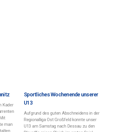
mnitz
Sportliches Wochenende unserer
U13
n Kader
urrenten
Aufgrund des guten Abschneidens in der
Mit
Regionalliga Ost Großfeld konnte unser
tte man
U13 am Samstag nach Dessau zu den
talten