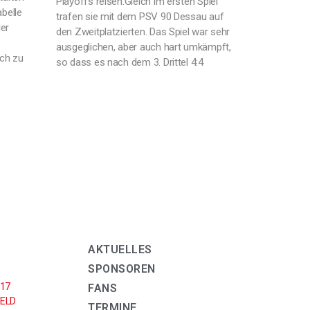
Playoffs reisen.Gleich im ersten Spiel
abelle
trafen sie mit dem PSV 90 Dessau auf
er
den Zweitplatzierten. Das Spiel war sehr
ausgeglichen, aber auch hart umkämpft,
ich zu
so dass es nach dem 3. Drittel 4:4
AKTUELLES
SPONSOREN
U17
FANS
ELD
TERMINE