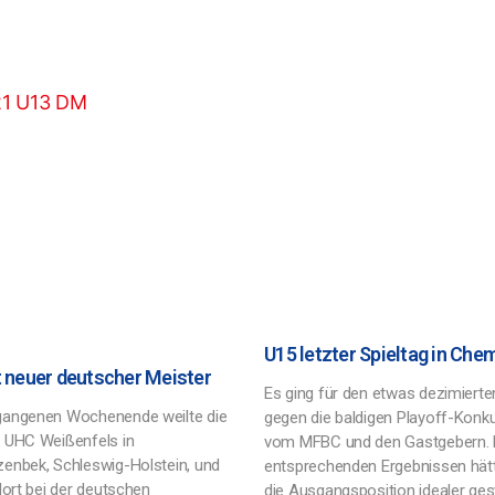
U15 letzter Spieltag in Che
t neuer deutscher Meister
Es ging für den etwas dezimierte
angenen Wochenende weilte die
gegen die baldigen Playoff-Konk
 UHC Weißenfels in
vom MFBC und den Gastgebern. 
enbek, Schleswig-Holstein, und
entsprechenden Ergebnissen hä
dort bei der deutschen
die Ausgangsposition idealer ges