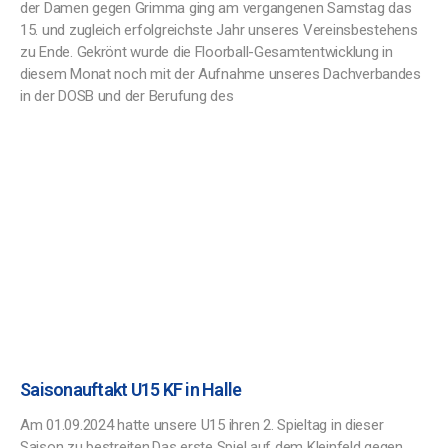
der Damen gegen Grimma ging am vergangenen Samstag das
15. und zugleich erfolgreichste Jahr unseres Vereinsbestehens
zu Ende. Gekrönt wurde die Floorball-Gesamtentwicklung in
diesem Monat noch mit der Aufnahme unseres Dachverbandes
in der DOSB und der Berufung des
Saisonauftakt U15 KF in Halle
Am 01.09.2024 hatte unsere U15 ihren 2. Spieltag in dieser
Saison zu bestreiten.Das erste Spiel auf dem Kleinfeld gegen