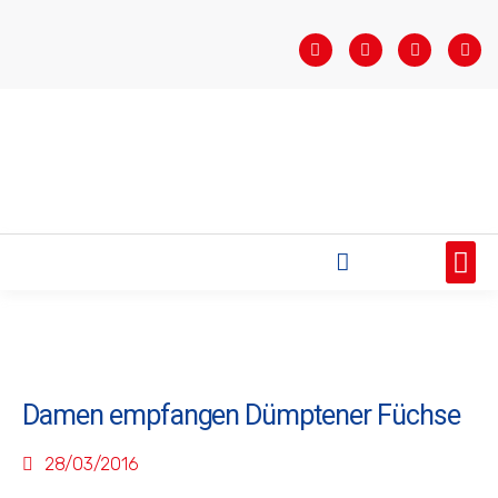
STARTSEITE
SAISONÜBERSICHT
AKTUELLES
VEREIN
BUNDESLIGA
TEAMS
SPONSOREN
Damen empfangen Dümptener Füchse
28/03/2016