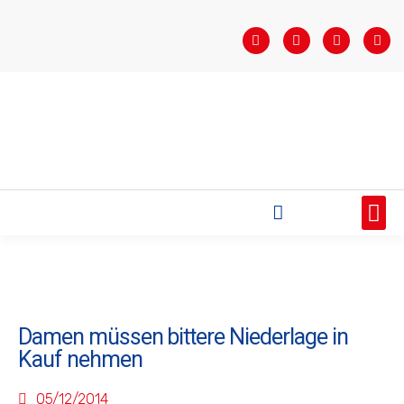
STARTSEITE
SAISONÜBERSICHT
AKTUELLES
VEREIN
BUNDESLIGA
TEAMS
SPONSOREN
Damen müssen bittere Niederlage in
Kauf nehmen
05/12/2014