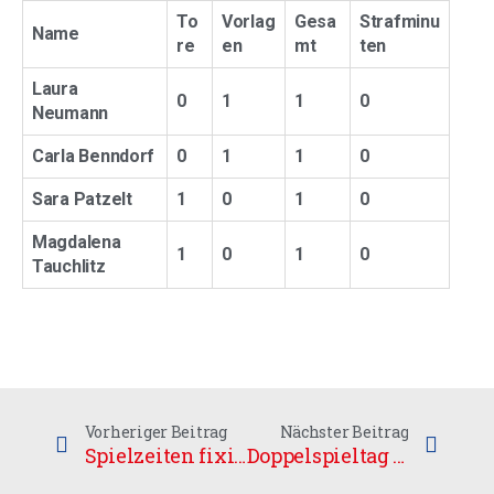
To
Vorlag
Gesa
Strafminu
Name
re
en
mt
ten
Laura
0
1
1
0
Neumann
Carla Benndorf
0
1
1
0
Sara Patzelt
1
0
1
0
Magdalena
1
0
1
0
Tauchlitz
Vorheriger Beitrag
Nächster Beitrag
Spielzeiten fixiert
Doppelspieltag der Damen des UHC Sparkasse Weißenfels